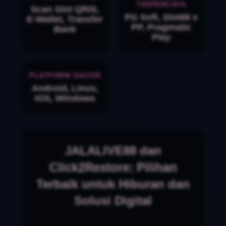
TERPERCAYA
Scan Slot QRIS,
PG Soft, Slot88 x
E-Wallet, Transfer
PP, Pragmatic
Bank
Play
PLATFORM GACOR
Android, Linux,
IOS, Windows
JALALIVE88 dan
Click2Restore: Pilihan
Terbaik untuk Hiburan dan
Solusi Digital