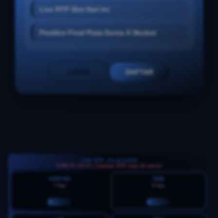
Live RTP Slot Hari Ini
Prediksi Final Piala Dunia X Sbobet
LOGIN
DAFTAR
Layer Popup Close
LIVE RTP JALALIVE88
LIVE 07:25:23 | Update RTP tiap 15 menit
HARI INI
SAB
7 Agu
8 Agu
92.82%
94.12%
STABIL
STABIL