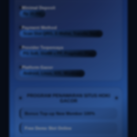
Minimal Deposit
Rp 10.000
Payment Method
Scan Slot QRIS, E-Wallet, Transfer Bank
Provider Terpercaya
PG Soft, Slot88 x PP, Pragmatic Play
Platform Gacor
Android, Linux, IOS, Windows
PROGRAM PENAWARAN SITUS HOKI
GACOR
Bonus Top-up New Member 100%
Free Demo Slot Online